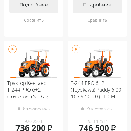
Подробнее
Подробнее
Сравнить
Сравнить
Трактор Кентавр
Т-244 PRO 6+2
Т-244 PRO 6+2
(Toyokawa) Paddy 6,00-
(Toyokawa) STD agri
16 / 9,50-20 (с ПСМ)
6,00-14 / 9,50-20
Уточняется…
Уточняется…
(с ПСМ)
920 250
₽
933 125
₽
736 200
₽
746 500
₽