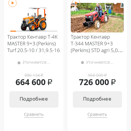
Трактор Кентавр
Трактор Кентавр Т-4K
Т-344 MASTER 9+3
MASTER 9+3 (Perkins)
(Perkins) STD agri 5,00-
Turf 20.5-10 / 31,9.5-16
12 / 8,00-16 (с ПСМ)
Уточняется…
Уточняется…
886 134
₽
968 000
₽
664 600
₽
726 000
₽
Подробнее
Подробнее
Сравнить
Сравнить