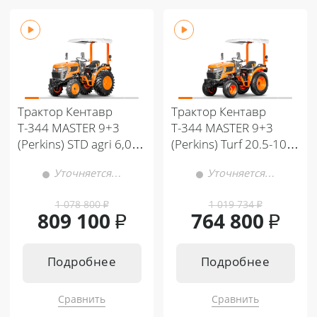
Трактор Кентавр
Трактор Кентавр
Т-344 MASTER 9+3
Т-344 MASTER 9+3
(Perkins) STD agri 6,00-
(Perkins) Turf 20.5-10 /
12 / 13,6-16 (с ПСМ)
31,9.5-16 (с ПСМ)
Уточняется…
Уточняется…
1 078 800
₽
1 019 734
₽
809 100
₽
764 800
₽
Подробнее
Подробнее
Сравнить
Сравнить