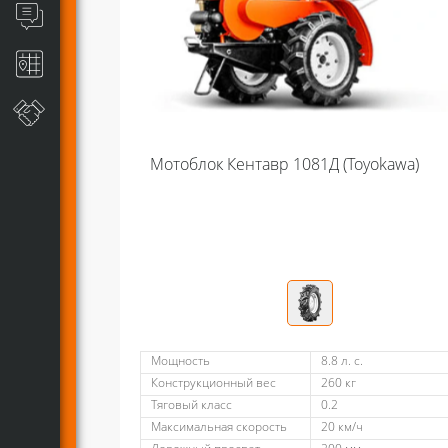
Мотоблок Кентавр 1081Д (Toyokawa)
Мощность
8.8 л. с.
Конструкционный вес
260 кг
Тяговый класс
0.2
Максимальная скорость
20 км/ч