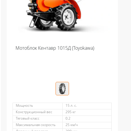
Мотоблок Кентавр 1015Д (Toyokawa)
Мощность
15 л. с.
Конструкционный вес
295 кг
Тяговый класс
0.2
Максимальная скорость
25 км/ч