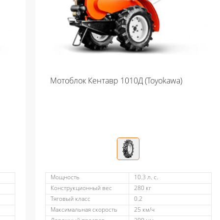
Мотоблок Кентавр 1010Д (Toyokawa)
Мощность
10.3 л. с.
Конструкционный вес
280 кг
Тяговый класс
0.2
Максимальная скорость
25 км/ч