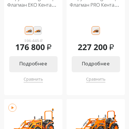
Флагман EKO Кентавр
Флагман PRO Кентавр
Т-5 LITE-220
MASTER Т-4K-350
(c джойстиком)
196 445
₽
176 800
₽
227 200
₽
Подробнее
Подробнее
Сравнить
Сравнить
Подходит к:
Подходит к:
Кентавр Т-5 LITE 6+2
Кентавр Т-4K MASTER 9+3