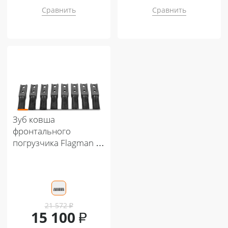
Сравнить
Сравнить
Подходит к:
Подходит к:
Кентавр Т-654С PRO G2 A/C 8+8
Кентавр Т-4K MASTER 9+3
Кентавр Т-344 MASTER 9+3
Кентавр Т-444 MASTER 9+3
Кентавр Т-444 MASTER HST
Кентавр Т-244 PRO 6+2
Кентавр Т-254 PRO 8+8
Зуб ковша
фронтального
погрузчика Flagman |
Флагман
(комплект 8шт)
21 572
₽
15 100
₽