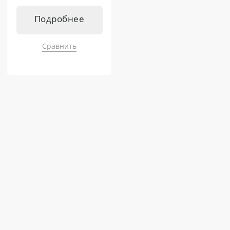
Подробнее
Сравнить
Подходит к:
Кентавр Т-4K MASTER 9+3
Кентавр Т-344 MASTER 9+3
Кентавр Т-444 MASTER 9+3
Кентавр Т-444 MASTER HST
Кентавр Т-244 PRO 6+2
Кентавр Т-254 PRO 8+8
Кентавр Т-444 PRO G2 8+8
Кентавр Т-444С PRO G2 8+8
Кентавр Т-444С PRO G2 A/C 8+8
Кентавр Т-654С PRO G2 A/C 8+8