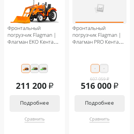
Фронтальный
Фронтальный
погрузчик Flagman |
погрузчик Flagman |
Флагман EKO Кентавр
Флагман PRO Кентавр
Т-244 PRO-300
Т-444 G2 PRO-500
(челюстной c джойсти
ком)
607 059
₽
211 200
₽
516 000
₽
Подробнее
Подробнее
Сравнить
Сравнить
Подходит к:
Подходит к: