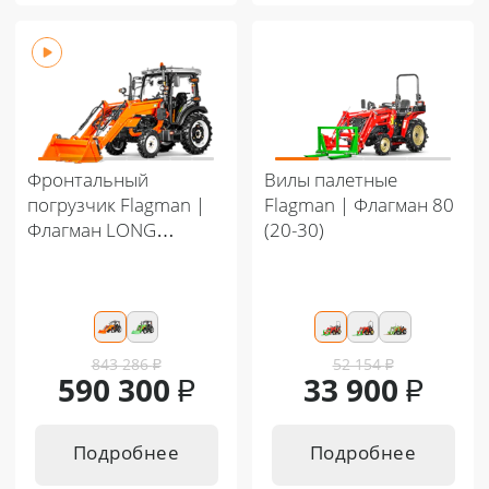
Кентавр Т-244 PRO 6+2
Кентавр Т-444 PRO G2 8+8
Кентавр Т-444С PRO G2 8+8
Кентавр Т-444С PRO G2 A/C 8+8
Фронтальный
Вилы палетные
погрузчик Flagman |
Flagman | Флагман 80
Флагман LONG
(20-30)
Кентавр Т-654 G2
PRO-500
(челюстной c джойсти
ком)
843 286
₽
52 154
₽
590 300
₽
33 900
₽
Подробнее
Подробнее