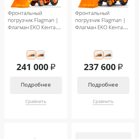
Фронтальный
Фронтальный
погрузчик Flagman |
погрузчик Flagman |
Флагман EKO Кентавр
Флагман EKO Кентавр
MASTER Т-5K/344-300
MASTER 444-500
241 000
₽
237 600
₽
Подробнее
Подробнее
Сравнить
Сравнить
Подходит к:
Подходит к:
Кентавр Т-344 MASTER 9+3
Кентавр Т-444 MASTER 9+3
Кентавр Т-444 MASTER HST