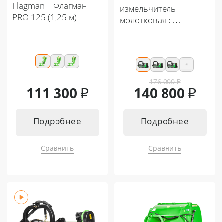
Flagman | Флагман
измельчитель
PRO 125 (1,25 м)
молотковая с
гидравлическим
смещением (Мульчер)
Flagman | Флагман
MG (1 м)
176 000
₽
111 300
₽
140 800
₽
Подробнее
Подробнее
Сравнить
Сравнить
Подходит к:
Подходит к:
Кентавр Т-254 PRO 8+8
Кентавр Т-344 MASTER 9+3
Кентавр Т-444 PRO G2 8+8
Кентавр Т-444 MASTER 9+3
Кентавр Т-444С PRO G2 8+8
Кентавр Т-444 MASTER HST
Кентавр Т-444С PRO G2 A/C 8+8
Кентавр Т-244 PRO 6+2