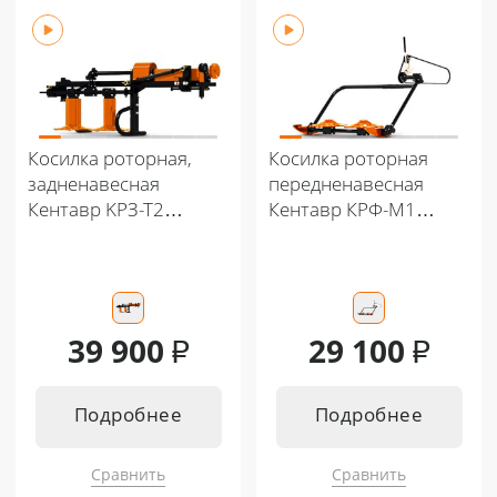
Кентавр Т-444 PRO G2 8+8
Кентавр Т-444 MASTER HST
Кентавр Т-444С PRO G2 8+8
Кентавр Т-244 PRO 6+2
Кентавр Т-444С PRO G2 A/C 8+8
Кентавр Т-654С PRO G2 A/C 8+8
Косилка роторная,
Косилка роторная
задненавесная
передненавесная
Кентавр KРЗ-Т2
Кентавр КРФ-М1
(0,85 м)
(0,85 м) к мотоблокам
с водяным охл.
39 900
₽
29 100
₽
Подробнее
Подробнее
Сравнить
Сравнить