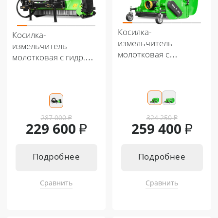
Косилка-
Косилка-
измельчитель
измельчитель
молотковая с
молотковая с гидр.
мусоросборником
манипулятором
(Мульчер) Flagman |
(Мульчер) Flagman |
Флагман MG (1,2 м)
Флагман MGM (1,4) +
кардан
287 000
₽
324 250
₽
229 600
₽
259 400
₽
Подробнее
Подробнее
Сравнить
Сравнить
Подходит к:
Подходит к:
Кентавр Т-254 PRO 8+8
Кентавр Т-444 MASTER 9+3