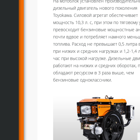
На мотоблок установлен производительн
дизельный двигатель нового поколения
Toyokawa. Силовой агрегат обеспечивает
мощность 10,3 л. с, при этом по тяговому
превосходит бензиновые мощностные а
почти вдвое и потребляет намного мень
топлива. Расход не превышает 0,5 литра 
при низких и средних нагрузках и 1,2-1,4 
час при высокой нагрузке. Дизельные дв
работают на низких и средних оборотах, 
обладают ресурсом в 3 раза выше, чем
бензиновые одноклассники.