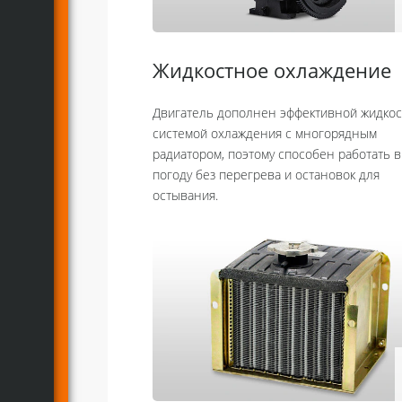
Жидкостное охлаждение
Двигатель дополнен эффективной жидко
системой охлаждения с многорядным
радиатором, поэтому способен работать 
погоду без перегрева и остановок для
остывания.