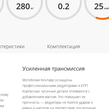
280
0.2
25
кг
км
ктеристики
Комплектация
Усиленная трансмиссия
Мотоблоки Кентавр оснащены
профессиональными редукторами и КПП.
Корпусные чугунные детали отливаются с
елому
добавлением магния. Это повышает их
для
прочность — редукторы не боятся ударов о
ика
камни и наездов на препятствия, посадочные