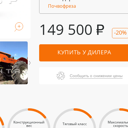
Почвофреза
149 500
₽
-20%
КУПИТЬ У ДИЛЕРА
Сообщить о снижении цены
Конструкционный
Максималь
Тяговый класс
вес
скорость