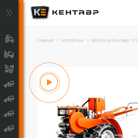
Главная
>
Мотоблоки
>
Мотоблок Кентавр 101