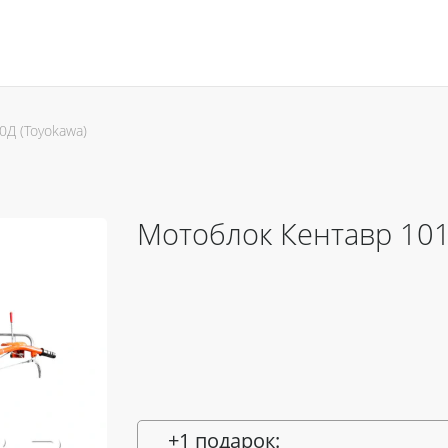
0Д (Toyokawa)
Мотоблок Кентавр 101
+1 подарок: