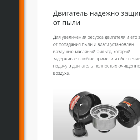
Двигатель надежно защ
от пыли
Для увеличения ресурса двигателя и его
от попадания пыли и влаги установлен
воздушно-масляный фильтр, который
задерживает любые примеси и обеспечив
подачу в двигатель полностью очищенно
воздуха.