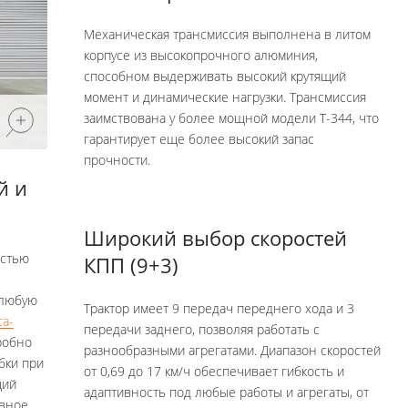
Механическая трансмиссия выполнена в литом
корпусе из высокопрочного алюминия,
способном выдерживать высокий крутящий
момент и динамические нагрузки. Трансмиссия
заимствована у более мощной модели Т-344, что
гарантирует еще более высокий запас
прочности.
й и
а
Широкий выбор скоростей
остью
КПП (9+3)
 любую
Трактор имеет 9 передач переднего хода и 3
ta-
передачи заднего, позволяя работать с
робно
разнообразными агрегатами. Диапазон скоростей
бки при
от 0,69 до 17 км/ч обеспечивает гибкость и
щий
адаптивность под любые работы и агрегаты, от
ивное