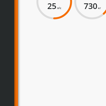
25
730
л/с
кг