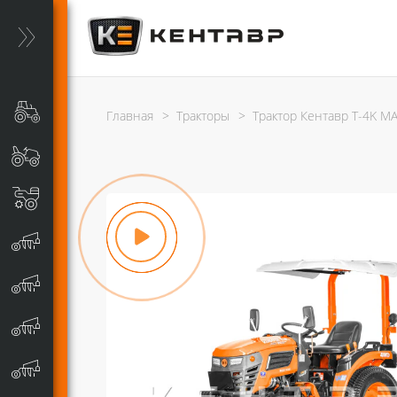
Главная
>
Тракторы
>
Трактор Кентавр Т-4K MAS