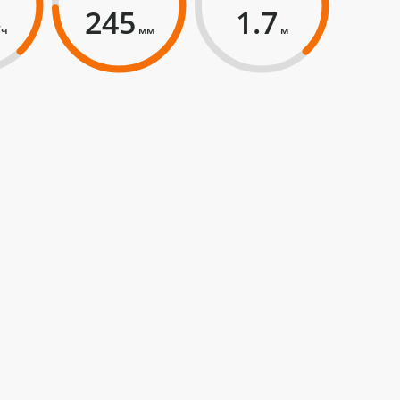
245
1.7
/ч
мм
м