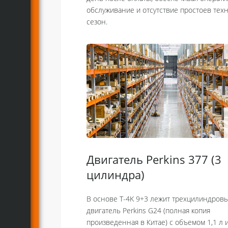
обслуживание и отсутствие простоев техн
сезон.
Двигатель Perkins 377 (3
цилиндра)
В основе Т-4K 9+3 лежит трехцилиндров
двигатель Perkins G24 (полная копия
произведенная в Китае) с объемом 1,1 л 