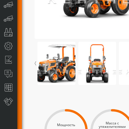
Масса с
Мощность
утяжелителями