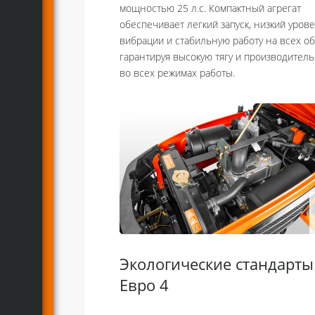
мощностью 25 л.с. Компактный агрегат
обеспечивает легкий запуск, низкий уров
вибрации и стабильную работу на всех об
гарантируя высокую тягу и производител
во всех режимах работы.
Экологические стандарты
Евро 4