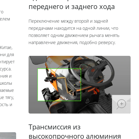
переднего и заднего хода
го
телем
Переключение между второй и задней
передачами находится на одной линии, что
позволяет одним движением рычага менять
направление движения, подобно реверсу.
Китае,
рни для
нтирует
сурса.
ения и
 школы
аваемые
е тягу,
ость и
Трансмиссия из
высокопрочного алюминия