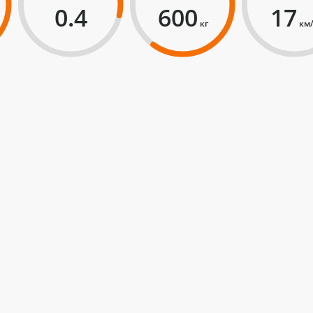
0.4
600
17
кг
км