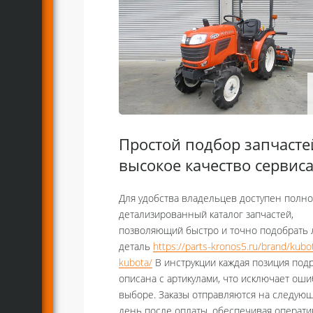
Простой подбор запчасте
высокое качество сервис
Для удобства владельцев доступен полн
детализированный каталог запчастей,
позволяющий быстро и точно подобрать
деталь
https://parts-kronos5.ru/brand/kubo
kubota/
В инструкции каждая позиция под
описана с артикулами, что исключает оши
выборе. Заказы отправляются на следую
день после оплаты, обеспечивая операт