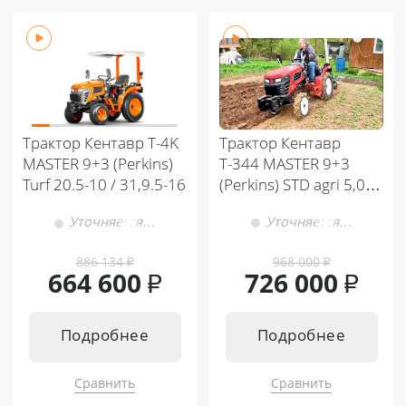
Трактор Кентавр
Трактор Кентавр Т-4K
Т-344 MASTER 9+3
MASTER 9+3 (Perkins)
(Perkins) STD agri 5,00-
Turf 20.5-10 / 31,9.5-16
12 / 8,00-16 (с ПСМ)
Уточняется…
Уточняется…
886 134
₽
968 000
₽
664 600
₽
726 000
₽
Подробнее
Подробнее
Сравнить
Сравнить