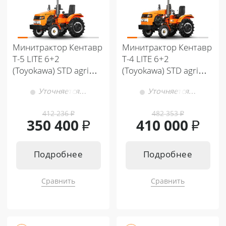
Минитрактор Кентавр
Минитрактор Кентавр
Т-5 LITE 6+2
Т-4 LITE 6+2
(Toyokawa) STD agri
(Toyokawa) STD agri
5,00-12 / 6,50-16 +
5,00-12 / 9,50-16 +
Уточняется…
Уточняется…
(фреза/плуг)
(фреза/плуг)
412 236
₽
482 353
₽
350 400
₽
410 000
₽
Подробнее
Подробнее
Сравнить
Сравнить