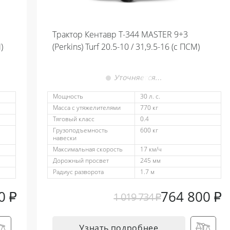
Трактор Кентавр Т-344 MASTER 9+3
)
(Perkins) Turf 20.5-10 / 31,9.5-16 (с ПСМ)
Уточняется…
Мощность
30 л. с.
Масса с утяжелителями
770 кг
Тяговый класс
0.4
Грузоподъемность
600 кг
навески
Максимальная скорость
17 км/ч
Дорожный просвет
245 мм
Радиус разворота
1.7 м
00
₽
764 800
₽
1 019 734
₽
Узнать подробнее