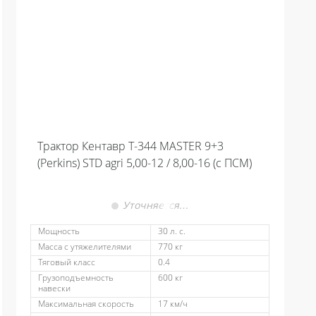
Трактор Кентавр Т-344 MASTER 9+3
(Perkins) STD agri 5,00-12 / 8,00-16 (с ПСМ)
Уточняется…
Мощность
30 л. с.
Масса с утяжелителями
770 кг
Тяговый класс
0.4
Грузоподъемность
600 кг
навески
Максимальная скорость
17 км/ч