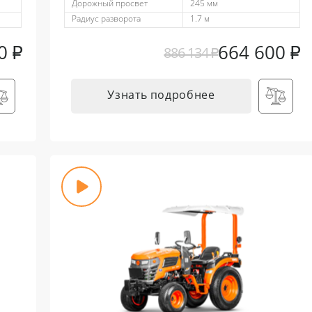
Дорожный просвет
245 мм
Радиус разворота
1.7 м
00
₽
664 600
₽
886 134
₽
Узнать подробнее