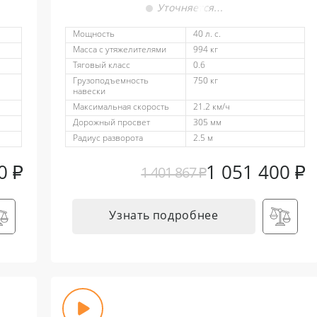
Уточняется…
Мощность
40 л. с.
Масса с утяжелителями
994 кг
Тяговый класс
0.6
Грузоподъемность
750 кг
навески
Максимальная скорость
21.2 км/ч
Дорожный просвет
305 мм
Радиус разворота
2.5 м
00
₽
1 051 400
₽
1 401 867
₽
Узнать подробнее