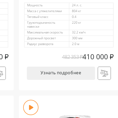
Мощность
24 л. с.
Масса с утяжелителями
804 кг
Тяговый класс
0.4
Грузоподъемность
220 кг
навески
Максимальная скорость
32.2 км/ч
Дорожный просвет
300 мм
Радиус разворота
2.0 м
00
₽
410 000
₽
482 353
₽
Узнать подробнее