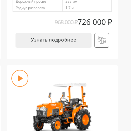
Дорожный просвет
285 мм
Радиус разворота
1.7 м
726 000
₽
968 000
₽
Узнать подробнее