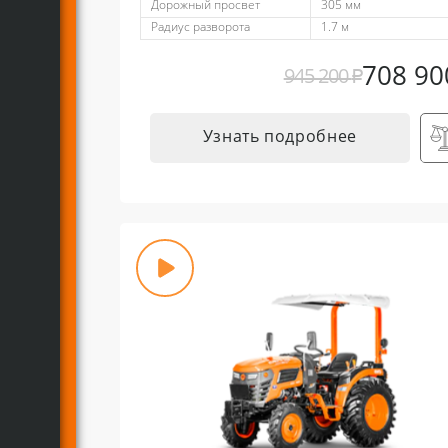
Дорожный просвет
305 мм
Радиус разворота
1.7 м
708 9
945 200
₽
Узнать подробнее