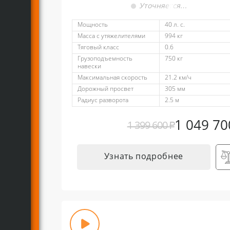
Уточняется…
Мощность
40 л. с.
Масса с утяжелителями
994 кг
Тяговый класс
0.6
Грузоподъемность
750 кг
навески
Максимальная скорость
21.2 км/ч
Дорожный просвет
305 мм
Радиус разворота
2.5 м
1 049 7
1 399 600
₽
Узнать подробнее