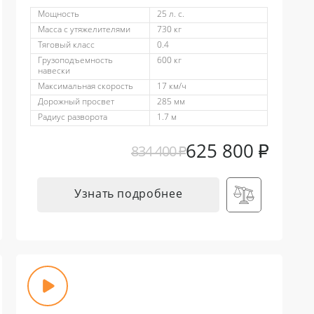
Мощность
25 л. с.
Масса с утяжелителями
730 кг
Тяговый класс
0.4
Грузоподъемность
600 кг
навески
Максимальная скорость
17 км/ч
Дорожный просвет
285 мм
Радиус разворота
1.7 м
625 800
₽
834 400
₽
Узнать подробнее