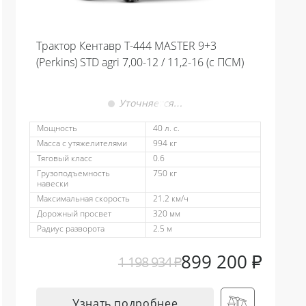
Трактор Кентавр Т-444 MASTER 9+3
(Perkins) STD agri 7,00-12 / 11,2-16 (с ПСМ)
Уточняется…
Мощность
40 л. с.
Масса с утяжелителями
994 кг
Тяговый класс
0.6
Грузоподъемность
750 кг
навески
Максимальная скорость
21.2 км/ч
Дорожный просвет
320 мм
Радиус разворота
2.5 м
899 200
₽
1 198 934
₽
Узнать подробнее