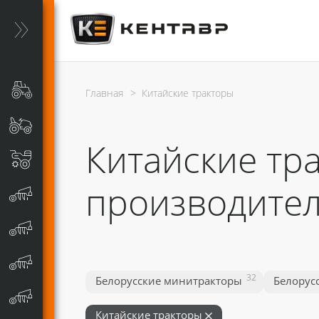
Главная
>
Китайские тракторы
Китайские тр
производите
32
Белорусские минитракторы
Белорус
Китайские тракторы