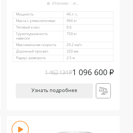
Уточняется…
Мощность
40 л. с.
Масса с утяжелителями
994 кг
Тяговый класс
0.6
Грузоподъемность
750 кг
навески
Максимальная скорость
29.2 км/ч
Дорожный просвет
320 мм
Радиус разворота
2.5 м
1 096 600
₽
1 462 134
₽
Узнать подробнее