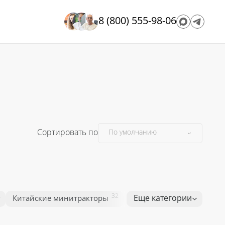
8 (800) 555-98-06
Сортировать по
2
32
32
Еще категории
Китайские минитракторы
Китайские тракторы