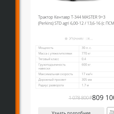
Трактор Кентавр Т-344 MASTER 9+3
(Perkins) STD agri 6,00-12 / 13,6-16 (с ПСМ
Уточняется…
Мощность
30 л. с.
Масса с утяжелителями
770 кг
Тяговый класс
0.4
Грузоподъемность
600 кг
навески
Максимальная скорость
17 км/ч
Дорожный просвет
305 мм
Радиус разворота
1.7 м
809 1
1 078 800
₽
Узнать подробнее