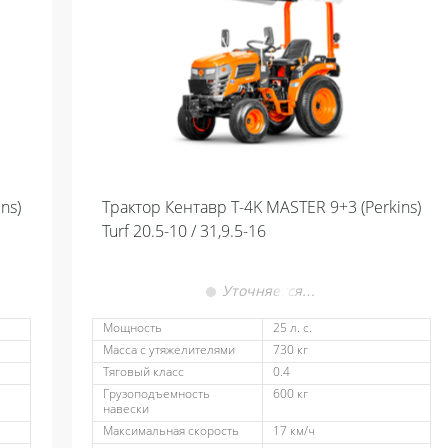
ns)
Трактор Кентавр Т-4K MASTER 9+3 (Perkins)
Turf 20.5-10 / 31,9.5-16
Уточняется…
Мощность
25 л. с.
Масса с утяжелителями
730 кг
Тяговый класс
0.4
Грузоподъемность
600 кг
навески
Максимальная скорость
17 км/ч