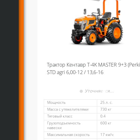
Трактор Кентавр Т-4K MASTER 9+3 (Perki
STD agri 6,00-12 / 13,6-16
Уточняется…
Мощность
25 л. с.
Масса с утяжелителями
730 кг
Тяговый класс
0.4
Грузоподъемность
600 кг
навески
Максимальная скорость
17 км/ч