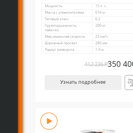
Мощность
15 л. с.
Масса с утяжелителями
674 кг
Тяговый класс
0.2
Грузоподъемность
200 кг
навески
Максимальная скорость
23 км/ч
Дорожный просвет
280 мм
Радиус разворота
1.9 м
350 4
412 236
₽
Узнать подробнее