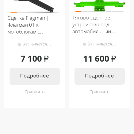
Тягово-сцепное
Сцепка Flagman |
устройство под
Флагман 01 к
автомобильный
мотоблокам с
прицеп (Фаркоп) под
водяным охл.
Уточняется…
Уточняется…
1/3 точки
7 100
₽
11 600
₽
Подробнее
Подробнее
Сравнить
Сравнить
Подходит к:
Подходит к:
Мотоблок Кентавр 1081Д (Toyokaw
Кентавр Т-5 LITE 6+2
a)
Мотоблок Кентавр 1010Д (Toyokaw
Кентавр Т-4 LITE 6+2
a)
Мотоблок Кентавр 1015Д (Toyokaw
Кентавр Т-4K MASTER 9+3
a)
Кентавр Т-344 MASTER 9+3
Кентавр Т-444 MASTER 9+3
Кентавр Т-444 MASTER HST