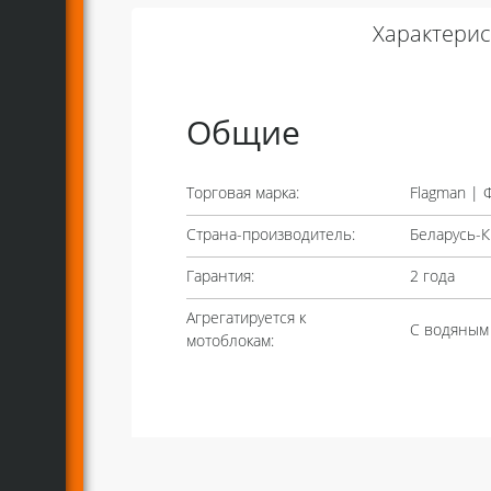
Характерис
Общие
Торговая марка:
Flagman | 
Страна-производитель:
Беларусь-К
Гарантия:
2 года
Агрегатируется к
С водяным
мотоблокам: