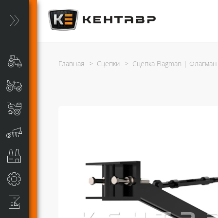
Главная
>
Сцепки
>
Сцепка Flagman | Флагман