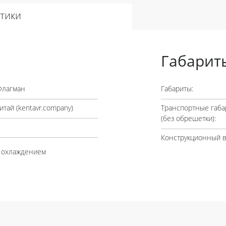
тики
Габарит
Флагман
Габариты:
итай (
kentavr.company
)
Транспортные габа
(без обрешетки):
Конструкционный в
 охлаждением