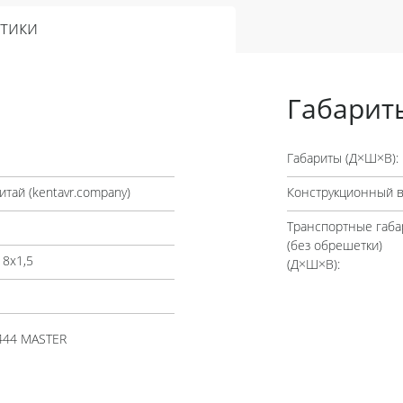
тики
Габарит
Габариты (Д×Ш×В):
итай (
kentavr.company
)
Конструкционный в
Транспортные габа
(без обрешетки)
18х1,5
(Д×Ш×В):
444 MASTER