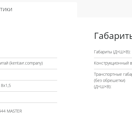
тики
Габарит
Габариты (Д×Ш×В):
итай (
kentavr.company
)
Конструкционный в
Транспортные габа
(без обрешетки)
18х1,5
(Д×Ш×В):
444 MASTER