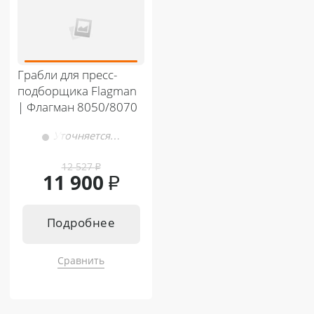
Кентавр Т-244 PRO 6+2
Кентавр Т-444 PRO G2 8+8
Кентавр Т-254 PRO 8+8
Кентавр Т-444С PRO G2 8+8
Кентавр Т-444 PRO G2 8+8
Кентавр Т-444С PRO G2 A/C 8+8
Кентавр Т-444С PRO G2 8+8
Кентавр Т-654С PRO G2 A/C 8+8
Кентавр Т-444С PRO G2 A/C 8+8
Кентавр Т-654С PRO G2 A/C 8+8
Грабли для пресс-
подборщика Flagman
| Флагман 8050/8070
Уточняется…
12 527
₽
11 900
₽
Подробнее
Сравнить