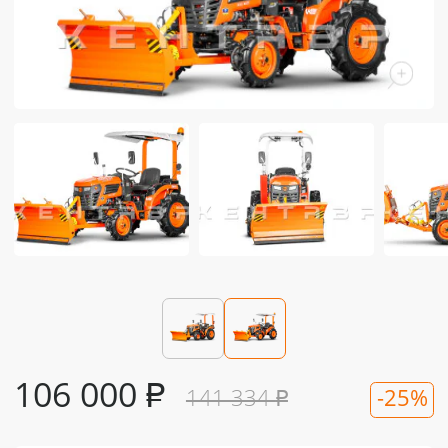
106 000
₽
141 334
₽
-25%