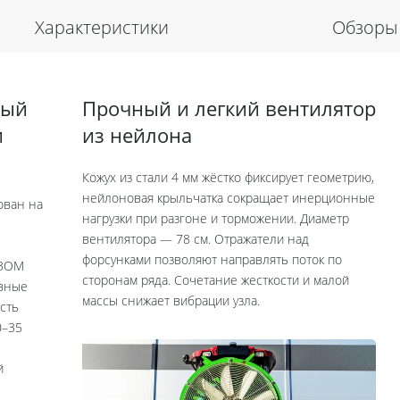
Характеристики
Обзоры
ный
Прочный и легкий вентилятор
и
из нейлона
Кожух из стали 4 мм жёстко фиксирует геометрию,
нейлоновая крыльчатка сокращает инерционные
ован на
нагрузки при разгоне и торможении. Диаметр
вентилятора — 78 см. Отражатели над
форсунками позволяют направлять поток по
с ВОМ
сторонам ряда. Сочетание жесткости и малой
овные
массы снижает вибрации узла.
сть
0–35
й