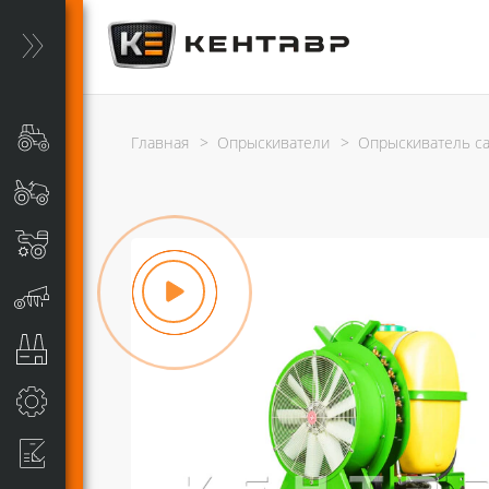
Главная
>
Опрыскиватели
>
Опрыскиватель са