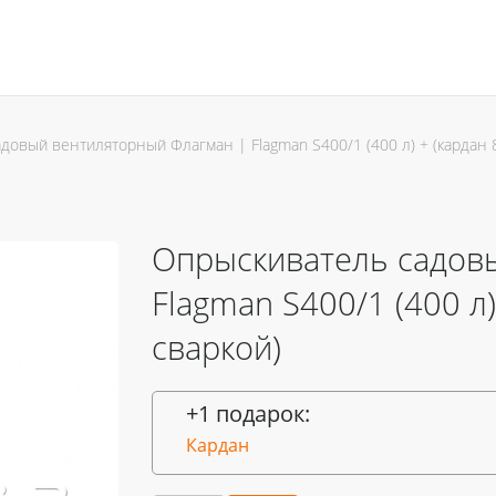
довый вентиляторный Флагман | Flagman S400/1 (400 л) + (кардан 
Опрыскиватель садов
Flagman S400/1 (400 л)
сваркой)
+1 подарок:
Кардан