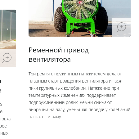
Ременной привод
вентилятора
Три ремня с пружинным натяжителем делают
а
плавным старт вращения вентилятора и гасят
пики крутильных колебаний. Натяжение при
в
температурных изменениях поддерживает
подпружиненный ролик. Ремни снижают
й
вибрации на валу, уменьшая передачу колебаний
ый
на насос и раму.
новка
ивое
вных