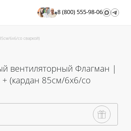
8 (800) 555-98-06
85см/6х6/со сваркой)
ый вентиляторный Флагман |
 + (кардан 85см/6х6/со