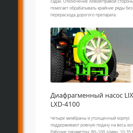
садах. Отключение левой/правой сторон
помогает обрабатывать крайние ряды без
перерасхода дорогого препарата.
Диафрагменный насос LIX
LXD-4100
Четыре мембраны и утолщенный корпус
поддерживают ровную подачу на весь кол
Рабочие параметры: 80–100 л/мин, 10-35 