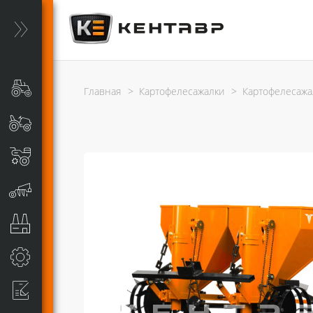
Главная
>
Картофелесажалки
>
Картофелесажал