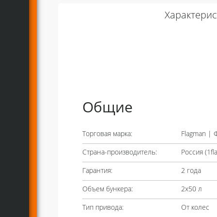
Характерис
Общие
Торговая марка:
Flagman | 
Страна-производитель:
Россия (
1f
Гарантия:
2 года
Объем бункера:
2х50 л
Тип привода:
От колес