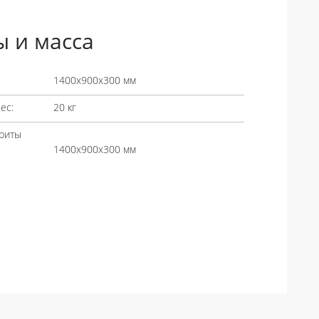
ы и масса
1400х900х300 мм
ес:
20 кг
риты
1400х900х300 мм