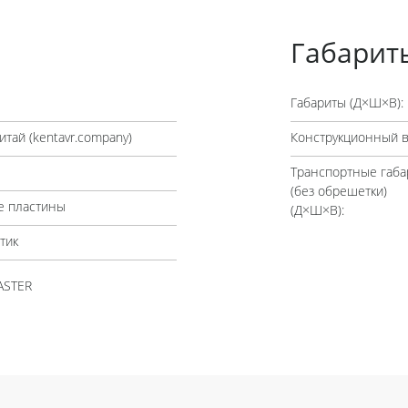
Габарит
Габариты (Д×Ш×В):
итай (
kentavr.company
)
Конструкционный в
Транспортные габа
(без обрешетки)
 пластины
(Д×Ш×В):
тик
ASTER