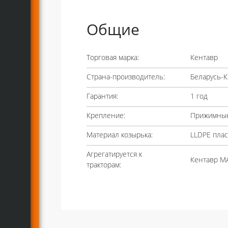
Общие
Торговая марка:
Кентавр
Страна-производитель:
Беларусь-К
Гарантия:
1 год
Крепление:
Прижимные
Материал козырька:
LLDPE плас
Агрегатируется к
Кентавр M
тракторам: