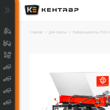
Главная
>
Для газона
>
Разбрасыватель TOSS 