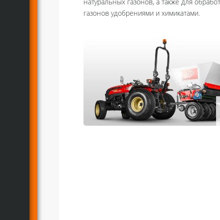
натуральных газонов, а также для обрабо
газонов удобрениями и химикатами.