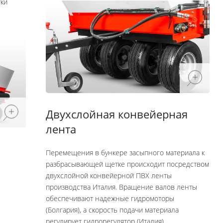
тки
Двухслойная конвейерная
лента
Перемещения в бункере засыпного материала к
разбрасывающей щетке происходит посредством
двухслойной конвейерной ПВХ ленты
производства Италия. Вращение валов ленты
обеспечивают надежные гидромоторы
(Болгария), а скорость подачи материала
регулирует гидрорегулятор (Италия).